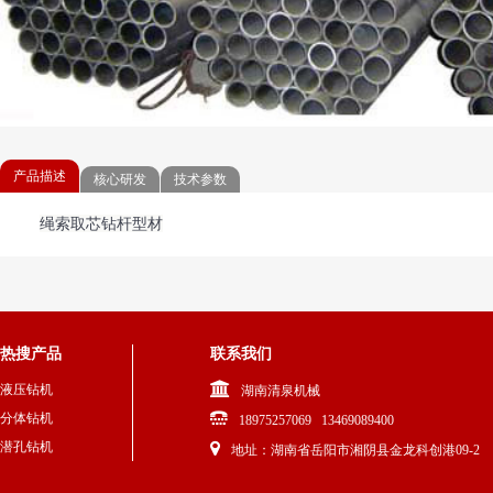
产品描述
核心研发
技术参数
绳索取芯钻杆型材
热搜产品
联系我们
液压钻机
湖南清泉机械
分体钻机
18975257069 13469089400
潜孔钻机
地址：湖南省岳阳市湘阴县金龙科创港09-2