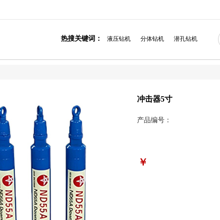
热搜关键词：
液压钻机
分体钻机
潜孔钻机
冲击器5寸
产品编号：
￥